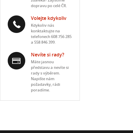
zdaleka? Zajistíme
dopravu po celé ČR.
Volejte kdykoliv
Kdykoliv nás
konktaktujte na
telefonech 608 756 285
a 558 846 399.
Nevíte si rady?
Máte jasnou
představu a nevíte si
rady s výběrem.
Napište nám
požadavky, rádi
poradíme.