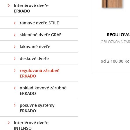
Interiérové dveře
ERKADO
rámové dveře STILE
REGULOVA
skleněné dveře GRAF
ER
OBLOŽKOVÁ ZÁ
lakované dveře
deskové dveře
od 2 100,00 Kč
regulovaná zárubeň
ERKADO
obklad kovové zárubně
ERKADO
posuvné systémy
ERKADO
Interiérové dveře
INTENSO