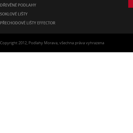
DŘEVĚNÉ PODLAHY
SOKLOVÉ LIŠTY
PŘECHODOVÉ LIŠTY EFFECTOR
Copyright 2012, Podlahy Morava, všechna práva vyhrazena