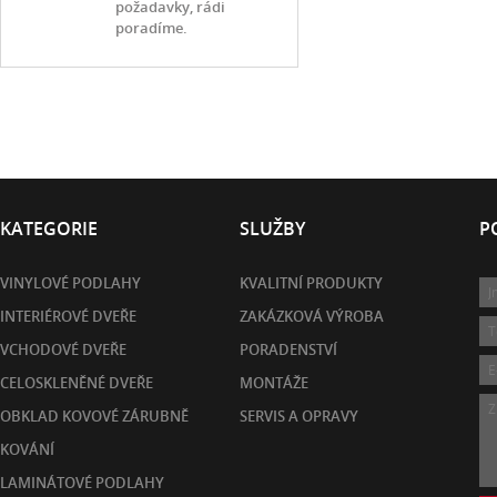
požadavky, rádi
poradíme.
KATEGORIE
SLUŽBY
P
VINYLOVÉ PODLAHY
KVALITNÍ PRODUKTY
INTERIÉROVÉ DVEŘE
ZAKÁZKOVÁ VÝROBA
VCHODOVÉ DVEŘE
PORADENSTVÍ
CELOSKLENĚNÉ DVEŘE
MONTÁŽE
OBKLAD KOVOVÉ ZÁRUBNĚ
SERVIS A OPRAVY
KOVÁNÍ
LAMINÁTOVÉ PODLAHY